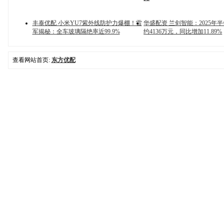
丰泰优配 小米YU7紫外线防护力爆棚！雷
华盛配资 兰剑智能：2025年
军揭秘：全车玻璃隔绝率近99.9%
约4136万元，同比增加11.89%
查看网站首页:
东方优配