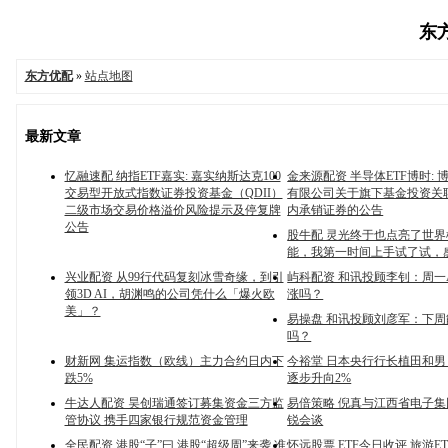
东方
东方优配
»
站点地图
最新文章
忆融速配 纳指ETF嘉实: 嘉实纳斯达克100
金来源配资 半导体ETF博时:
交易型开放式指数证券投资基金（QDII）
有限公司关于旗下基金投资关
二级市场交易价格溢价风险提示及停复牌
内承销证券的公告
公告
股牛配 灵光终于也点亮了世
能，我第一时间上手试了试，感
兴业配资 从99行代码复刻冰雪奇缘，到引
屿科配资 和讯投顾李钊：周一
领3D AI，胡渊鸣的公司凭什么「爆火欧
涨吗？
美」？
易操盘 和讯投顾刘彦军：下周能
吗？
财新网 集运指数（欧线）主力合约日内下
今裕堂 日本央行行长植田和
跌5%
逐步升向2%
牛达人配资 昊创瑞通签订募集资金三方监
易倍策略 倪真与江西省电子
管协议 携手四家银行规范资金管理
锐会谈
全民配资 港股“子”曰 港股“超级周”来袭 准
怀远股票 ETF今日收评 旅游ET