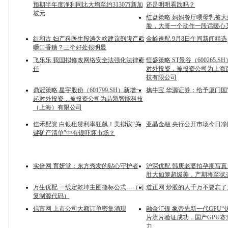
预期半年度净利同比大增至约3130万新加
还是明明看跌吗？
坡元
红盘策略 妈妈餐厅喂母乳被
脸，大哥一个动作一段话暖心
红和古 妇产科医生段涛为啥建议剖腹产后
金岭速配 9月8日午间新闻精选
嚼口香糖？三个好处很明显
飞乐乐 我国拟修改网络安全法强化法律责
恒盛策略 ST景谷（600265.
任
对外投资，被投资公司为上海
技有限公司
鼎冠策略 星宇股份（601799.SH）新增一
擒牛宝 华源证券：给予厦门
起对外投资，被投资公司为晶瓴智能科技
（上海）有限公司
佳禾配资 白银租赁利率狂飙！美拟议“关
亚晶金融 央行公开市场今日净
键矿产清单”中有银吓坏市场？
实倍网 育妍堂：东方秀发的贴心守护者
沪深优配 韩庚老婆拍孕期写
肚大如箩超级美，产期将至状
万生优配 一线定乾坤主图指标公式---（可
道正网 炒股的人千万不要忘
复制源代码）
信富网 上市公司大额订单密集涌现
融金汇银 象帝先新一代GPU“
片流片验证成功，国产GPU赛
力