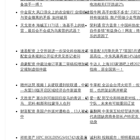
备放手一搏？
电池相关ETF跌超2%
中金宸大 风口浪尖上的农业银行 业绩稳健
股牛网 高手炒股不多贪! 只盯2
与资金撤离的矛盾, 如何破局
持有做波段, 散户照做少走弯
天戈资本 海贼王1171话：洛基手上的铁
荣利通 官方盖章！中国科协发
雷，最后会不会成为乌索普的武器？
自作多情”有益身心！网友：
乐的原因了
速盈配资 上交所就进一步深化科创板改革
涨盈配 8月降息悬了?英国5月通
配套业务规则公开征求意见答记者问
居高位，中东风暴再掀14%油
鼎豪配资 仲裁法修订草案二审稿拟增加规
牛达人 上海103家酒吧上榜20
定规制虚假仲裁
指南，居全国第一！
赣州达慧 视频丨从硬联通到软联通，中国
牛掌柜 全运会台湾火炬手：
—东盟3.0版开启区域经济合作新篇章
炬，也想架起两岸桥梁
天胜资产 塞尔列可能回归皇马的青训：切
爱一配 郭艾伦和韩德君对练
马、尼科-帕斯和拉蒙等人在列
宁队，未来有可能重回辽篮
财富配资 美国户外派对遭枪击，13人被击
赢翻网 中美第五轮经贸谈判
中
代表团缺席商务部长卢特尼克
动身
祥乾资产 HPC HOLDINGS(01742)发盈喜
诚利和 投顾观市：明明看跌